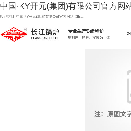
中国·KY开元(集团)有限公司官方网站-Offi
欢迎访问- 中国·KY开元(集团)有限公司官方网站-Official
Website 官方网站！
专业生产B级锅炉
网
集制造、销售、安装为一体