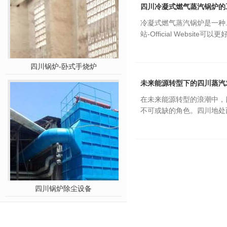
四川冷凝式燃气蒸汽锅炉的
冷凝式燃气蒸汽锅炉是一种.
站-Official Web
后，烟气冷却至饱和温度…
四川锅炉-卧式手烧炉
未来能源转型下的四川蒸汽
在未来能源转型的浪潮中，
不可或缺的角色。四川地处
四川锅炉除尘设备