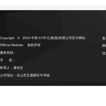
Copyright © 2019 中国·KY开元(集团)有限公司官方网站-
备
Official Website 版权所有
网
服务热线：
手 机：
联系人：潘先生
公司地址：乐山市五通桥区牛华镇