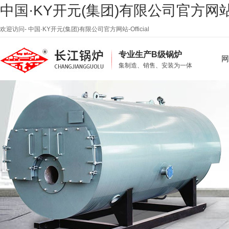
中国·KY开元(集团)有限公司官方网站-Offi
欢迎访问- 中国·KY开元(集团)有限公司官方网站-Official
Website 官方网站！
专业生产B级锅炉
网
集制造、销售、安装为一体