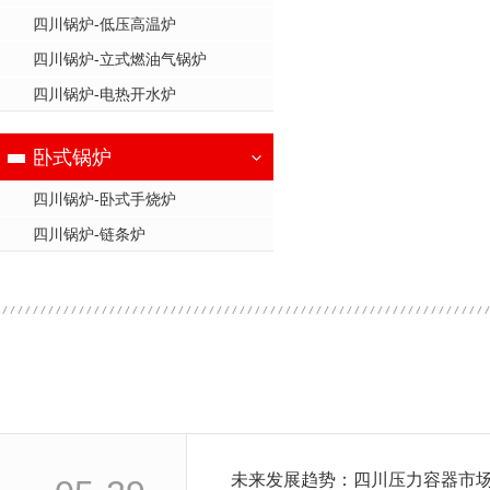
四川锅炉-低压高温炉
四川锅炉-立式燃油气锅炉
四川锅炉-电热开水炉
卧式锅炉
四川锅炉-卧式手烧炉
四川锅炉-链条炉
未来发展趋势：四川压力容器市